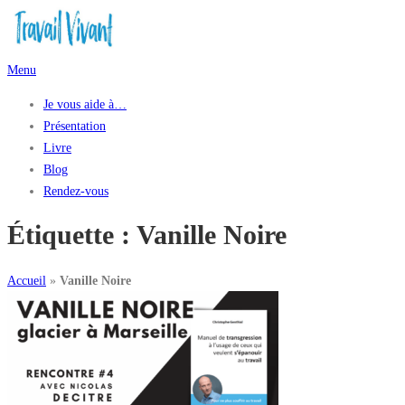
Aller
au
contenu
Menu
Je vous aide à…
Présentation
Livre
Blog
Rendez-vous
Étiquette :
Vanille Noire
Accueil
»
Vanille Noire