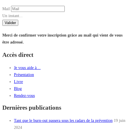
Mail
Un instant...
Valider
Merci de confirmer votre inscription grâce au mail qui vient de vous
être adressé.
Accès direct
Je vous aide à…
Présentation
Livre
Blog
Rendez-vous
Dernières publications
Tant que le burn-out passera sous les radars de la prévention
19 juin
2024