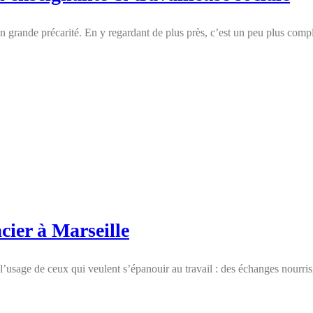
rande précarité. En y regardant de plus près, c’est un peu plus compli
cier à Marseille
usage de ceux qui veulent s’épanouir au travail : des échanges nourris,