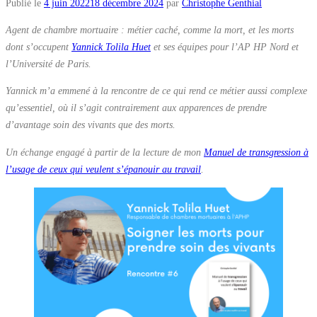
Publié le
4 juin 2022
18 décembre 2024
par
Christophe Genthial
Agent de chambre mortuaire : métier caché, comme la mort, et les morts
dont s’occupent
Yannick Tolila Huet
et ses équipes pour l’AP HP Nord et
l’Université de Paris.
Yannick m’a emmené à la rencontre de ce qui rend ce métier aussi complexe
qu’essentiel, où il s’agit contrairement aux apparences de prendre
d’avantage soin des vivants que des morts.
Un échange engagé à partir de la lecture de mon
Manuel de transgression à
l’usage de ceux qui veulent s’épanouir au travail
.