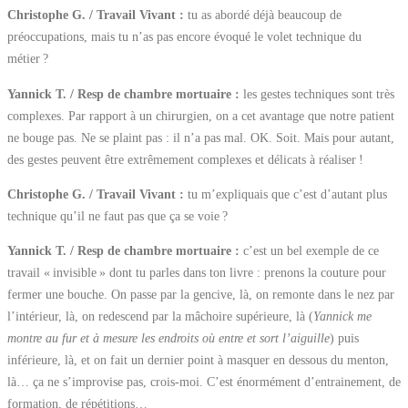
Christophe G. / Travail Vivant :
tu as abordé déjà beaucoup de
préoccupations, mais tu n’as pas encore évoqué le volet technique du
métier ?
Yannick T. / Resp de chambre mortuaire :
les gestes techniques sont très
complexes. Par rapport à un chirurgien, on a cet avantage que notre patient
ne bouge pas. Ne se plaint pas : il n’a pas mal. OK. Soit. Mais pour autant,
des gestes peuvent être extrêmement complexes et délicats à réaliser !
Christophe G. / Travail Vivant :
tu m’expliquais que c’est d’autant plus
technique qu’il ne faut pas que ça se voie ?
Yannick T. / Resp de chambre mortuaire :
c’est un bel exemple de ce
travail « invisible » dont tu parles dans ton livre : prenons la couture pour
fermer une bouche. On passe par la gencive, là, on remonte dans le nez par
l’intérieur, là, on redescend par la mâchoire supérieure, là (
Yannick me
montre au fur et à mesure les endroits où entre et sort l’aiguille
) puis
inférieure, là, et on fait un dernier point à masquer en dessous du menton,
là… ça ne s’improvise pas, crois-moi. C’est énormément d’entrainement, de
formation, de répétitions…