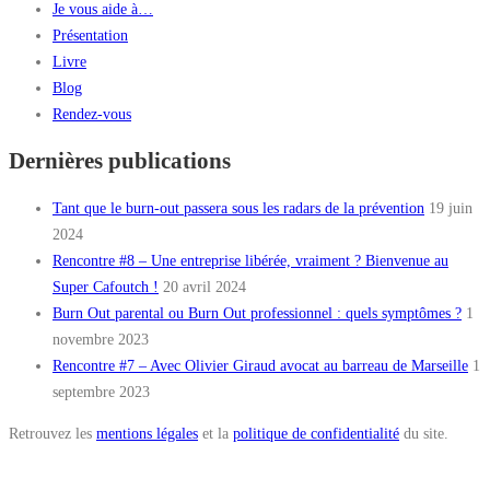
Je vous aide à…
Présentation
Livre
Blog
Rendez-vous
Dernières publications
Tant que le burn-out passera sous les radars de la prévention
19 juin
2024
Rencontre #8 – Une entreprise libérée, vraiment ? Bienvenue au
Super Cafoutch !
20 avril 2024
Burn Out parental ou Burn Out professionnel : quels symptômes ?
1
novembre 2023
Rencontre #7 – Avec Olivier Giraud avocat au barreau de Marseille
1
septembre 2023
Retrouvez les
mentions légales
et la
politique de confidentialité
du site.
Copyright © 2026 Christophe Genthial, psychologue à Marseille 13006
–